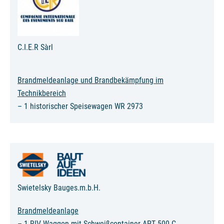
C.I.E.R Sàrl
Brandmeldeanlage und Brandbekämpfung im
Technikbereich
– 1 historischer Speisewagen WR 2973
Swietelsky Bauges.m.b.H.
Brandmeldeanlage
– 1 RIV-Waggon mit Schweißcontainer APT 500 C